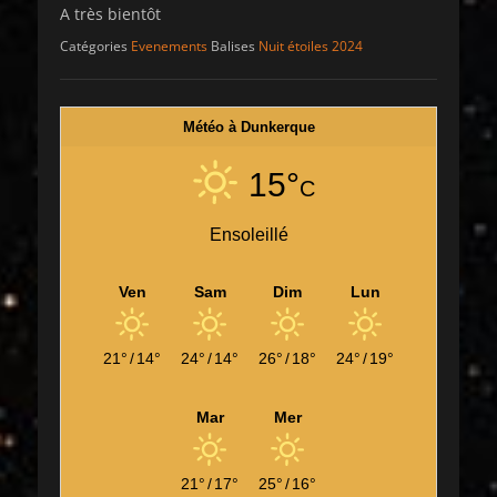
A très bientôt
Catégories
Evenements
Balises
Nuit étoiles 2024
Météo à Dunkerque
15°
C
Ensoleillé
Ven
Sam
Dim
Lun
21°
/
14°
24°
/
14°
26°
/
18°
24°
/
19°
Mar
Mer
21°
/
17°
25°
/
16°