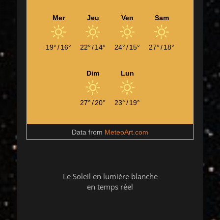
Mer
Jeu
Ven
Sam
19°
/
16°
22°
/
14°
24°
/
15°
27°
/
18°
Dim
Lun
27°
/
20°
23°
/
19°
Data from
MeteoArt.com
Le Soleil en lumière blanche
en temps réel