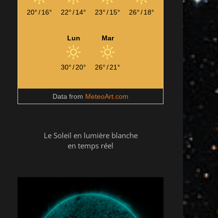
20°
/
16°
22°
/
14°
23°
/
15°
26°
/
18°
Lun
Mar
30°
/
20°
26°
/
21°
Data from
MeteoArt.com
Le Soleil en lumière blanche
en temps réel