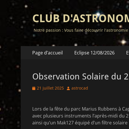
CLUB D'ASTRONO
Notre passion : Vous faire découvrir l'astronomie
Menu
Aller
Page d’accueil
Eclipse 12/08/2026
E
au
principal
contenu
Observation Solaire du 2
Posted
Author
21 juillet 2025
astrocad
on
Lors de la fête du parc Marius Rubbens à Cap
avec plusieurs instruments l’après-midi du 21
ainsi qu’un Mak127 équipé d’un filtre solaire 