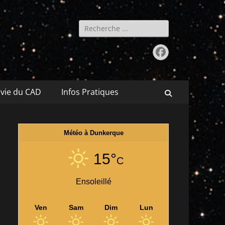
Rechercher :
Facebook
 vie du CAD
Infos Pratiques
Recherche
Météo à Dunkerque
15°
C
Ensoleillé
Ven
Sam
Dim
Lun