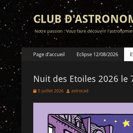
CLUB D'ASTRONO
Notre passion : Vous faire découvrir l'astronomie
Menu
Aller
Page d’accueil
Eclipse 12/08/2026
E
au
principal
contenu
Nuit des Etoiles 2026 le
Posted
Author
5 juillet 2026
astrocad
on