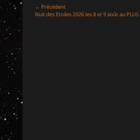
Navigation
← Précédent
Article
Nuit des Etoiles 2026 les 8 et 9 août au PLUS
de
précédent :
l’article