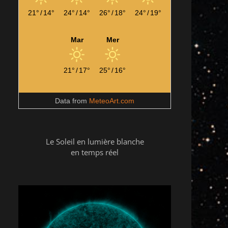
21°
/
14°
24°
/
14°
26°
/
18°
24°
/
19°
Mar
Mer
21°
/
17°
25°
/
16°
Data from
MeteoArt.com
Le Soleil en lumière blanche
en temps réel