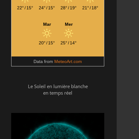
22°
/
15°
24°
/
15°
28°
/
19°
21°
/
18°
Mar
Mer
20°
/
15°
25°
/
14°
Data from
MeteoArt.com
Le Soleil en lumière blanche
en temps réel