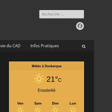
Rechercher :
Facebook
 vie du CAD
Infos Pratiques
Recherche
Météo à Dunkerque
21°
C
Ensoleillé
Ven
Sam
Dim
Lun