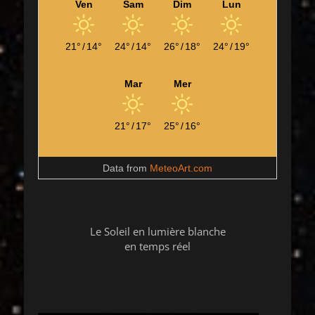
Ven
Sam
Dim
Lun
21°
/
14°
24°
/
14°
26°
/
18°
24°
/
19°
Mar
Mer
21°
/
17°
25°
/
16°
Data from
MeteoArt.com
Le Soleil en lumière blanche
en temps réel